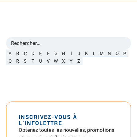
A
B
C
D
E
F
G
H
I
J
K
L
M
N
O
P
Q
R
S
T
U
V
W
X
Y
Z
INSCRIVEZ-VOUS À
L’INFOLETTRE
Obtenez toutes les nouvelles, promotions