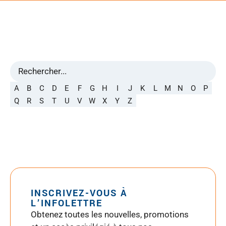
A
B
C
D
E
F
G
H
I
J
K
L
M
N
O
P
Q
R
S
T
U
V
W
X
Y
Z
INSCRIVEZ-VOUS À
L’INFOLETTRE
Obtenez toutes les nouvelles, promotions