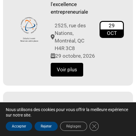
l'excellence
entrepreneuriale
2525, rue des
29
Nations,
OCT
Montréal, QC
H4R 3C8
29 octobre, 2026
Voir plus
M3 2026 | Mode
Nous utilisons des cookies pour vous offrir la meilleure expérience
Masculine
sur notre site.
Montréal | CCSL–
Close GDPR Cookie B
Accepter
Rejeter
Réglages
MR