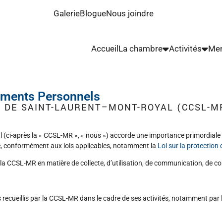
Galerie
Blogue
Nous joindre
Accueil
La chambre
Activités
Me
ements Personnels
 DE SAINT-LAURENT–MONT-ROYAL (CCSL-M
ci-après la « CCSL-MR », « nous ») accorde une importance primordiale à
able, conformément aux lois applicables, notamment la
Loi sur la protection
e la CCSL-MR en matière de
collecte, d’utilisation, de communication, de c
recueillis par la CCSL-MR dans le cadre de ses activités, notamment par l