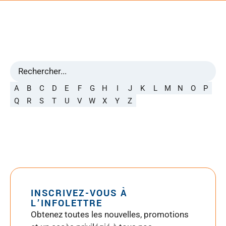
A
B
C
D
E
F
G
H
I
J
K
L
M
N
O
P
Q
R
S
T
U
V
W
X
Y
Z
INSCRIVEZ-VOUS À
L’INFOLETTRE
Obtenez toutes les nouvelles, promotions