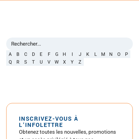
A
B
C
D
E
F
G
H
I
J
K
L
M
N
O
P
Q
R
S
T
U
V
W
X
Y
Z
INSCRIVEZ-VOUS À
L’INFOLETTRE
Obtenez toutes les nouvelles, promotions