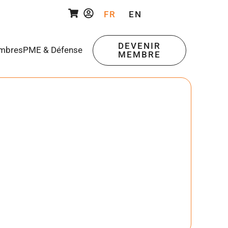
FR
EN
DEVENIR
mbres
PME & Défense
MEMBRE