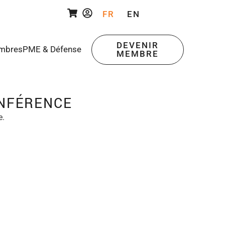
FR
EN
DEVENIR
mbres
PME & Défense
MEMBRE
ONFÉRENCE
e.