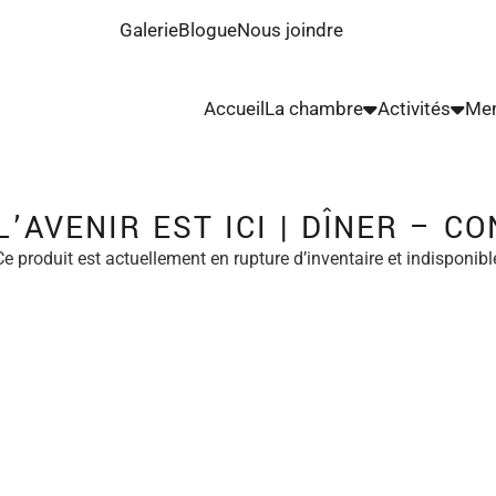
Galerie
Blogue
Nous joindre
Accueil
La chambre
Activités
Me
L’AVENIR EST ICI | DÎNER – C
Ce produit est actuellement en rupture d’inventaire et indisponibl