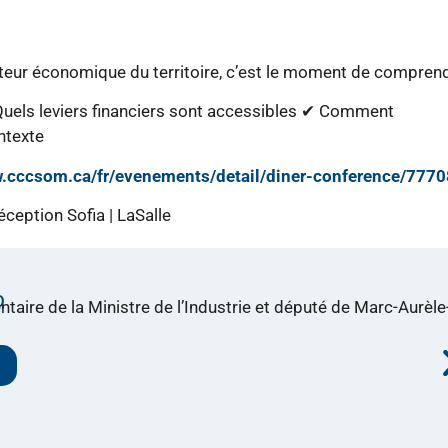
teur économique du territoire, c’est le moment de comprend
Quels leviers financiers sont accessibles ✔ Comment
ntexte
w.cccsom.ca/fr/evenements/detail/diner-conference/7770
éception Sofia | LaSalle
O
taire de la Ministre de l’Industrie et député de Marc-Aurèle