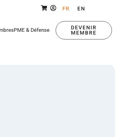
FR
EN
DEVENIR
mbres
PME & Défense
MEMBRE