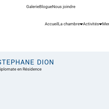
Galerie
Blogue
Nous joindre
Accueil
La chambre
Activités
Me
STEPHANE DION
iplomate en Résidence