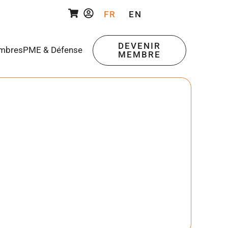
FR
EN
DEVENIR
mbres
PME & Défense
MEMBRE