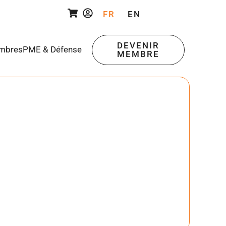
FR
EN
DEVENIR
mbres
PME & Défense
MEMBRE